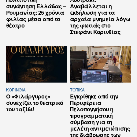
συνάντηση Ελλάδας –
Αναβάλλεται η
Ρουμανίας: 25 χρόνια
εκδήλωση για τα
φιλίας μέσα από το
αρχαία μνημεία λόγω
θέατρο
της φωτιάς στο
Στεφάνι Κορινθίας
ΚΟΡΙΝΘΊΑ
ΤΟΠΙΚΑ
Ο «Φιλάργυρος»
Εγκρίθηκε από την
συνεχίζει το θεατρικό
Περιφέρεια
του ταξίδι!
Πελοποννήσου η
προγραμματική
σύμβαση για τη
μελέτη αντιμετώπισης
της διάβρωσης των