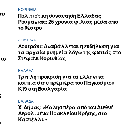
ΚΟΡΙΝΘΊΑ
το
Πολιτιστική συνάντηση Ελλάδας –
Ρουμανίας: 25 χρόνια φιλίας μέσα από
το θέατρο
ΛΟΥΤΡΆΚΙ
Λουτράκι: Αναβάλλεται η εκδήλωση για
τα αρχαία μνημεία λόγω της φωτιάς στο
Στεφάνι Κορινθίας
λιο
ΕΛΛΆΔΑ
Τριπλή πρόκριση για τα ελληνικά
κουπιά στην πρεμιέρα του Παγκόσμιου
Κ19 στη Βουλγαρία
ς
ΕΛΛΆΔΑ
Χ. Δήμας: «Καλησπέρα από τον Διεθνή
Αερολιμένα Ηρακλείου Κρήτης, στο
Καστέλλι.»
ν