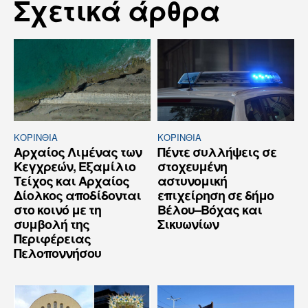
Σχετικά άρθρα
ΚΟΡΙΝΘΊΑ
ΚΟΡΙΝΘΊΑ
Αρχαίος Λιμένας των
Πέντε συλλήψεις σε
Κεγχρεών, Εξαμίλιο
στοχευμένη
Τείχος και Aρχαίος
αστυνομική
Δίολκος αποδίδονται
επιχείρηση σε δήμο
στο κοινό με τη
Βέλου–Βόχας και
συμβολή της
Σικυωνίων
Περιφέρειας
Πελοποννήσου