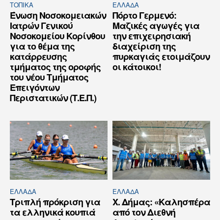
ΤΟΠΙΚΑ
ΕΛΛΆΔΑ
Ένωση Νοσοκομειακών
Πόρτο Γερμενό:
Ιατρών Γενικού
Μαζικές αγωγές για
Νοσοκομείου Κορίνθου
την επιχειρησιακή
για το θέμα της
διαχείριση της
κατάρρευσης
πυρκαγιάς ετοιμάζουν
τμήματος της οροφής
οι κάτοικοι!
του νέου Τμήματος
Επειγόντων
Περιστατικών (Τ.Ε.Π.)
ΕΛΛΆΔΑ
ΕΛΛΆΔΑ
Τριπλή πρόκριση για
Χ. Δήμας: «Καλησπέρα
τα ελληνικά κουπιά
από τον Διεθνή