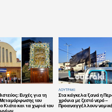
ΛΟΥΤΡΆΚΙ
ιστεύος: Ευχές για τη
Στα κάγκελα ξανά η Περ
ς Μεταμόρφωσης του
χρόνια με ζεστό νερό –
ο Κιάτο και τα χωριά του
Προαναγγέλλουν νομικέ
υωνίων