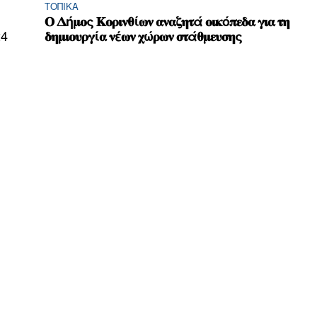
ΤΟΠΙΚΑ
𝚶 𝚫ή𝛍𝛐ς 𝚱𝛐𝛒𝛊𝛎𝛉ί𝛚𝛎 𝛂𝛎𝛂𝛇𝛈𝛕ά 𝛐𝛊𝛋ό𝛑𝛆𝛅𝛂 𝛄𝛊𝛂 𝛕𝛈
24
𝛅𝛈𝛍𝛊𝛐𝛖𝛒𝛄ί𝛂 𝛎έ𝛚𝛎 𝛘ώ𝛒𝛚𝛎 𝛔𝛕ά𝛉𝛍𝛆𝛖𝛔𝛈ς