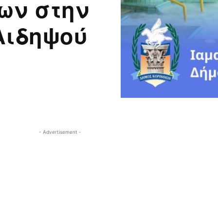
ων στην
Αιδηψού
- Advertisement -