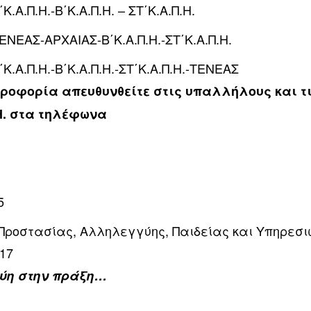
΄Κ.Α.Π.Η.-Β΄Κ.Α.Π.Η. – ΣΤ΄Κ.Α.Π.Η.
ΤΕΝΕΑΣ-ΑΡΧΑΙΑΣ-Β΄Κ.Α.Π.Η.-ΣΤ΄Κ.Α.Π.Η.
Α΄Κ.Α.Π.Η.-Β΄Κ.Α.Π.Η.-ΣΤ΄Κ.Α.Π.Η.-ΤΕΝΕΑΣ
ροφορία απευθυνθείτε στις υπαλλήλους και τ
.Η. στα τηλέφωνα
5
 Προστασίας, Αλληλεγγύης, Παιδείας και Υπηρεσι
717
ύη στην πράξη…