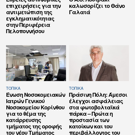
επιχειρήσεις για την
καλωσορίζει το Θάνο
αντιμετώπιση της
Γαλατά
εγκληματικότητας
στην Περιφέρεια
Πελοποννήσου
ΤΟΠΙΚΑ
ΤΟΠΙΚΑ
Ένωση Νοσοκομειακών
Πράσινη Πόλη: Άμεσοι
Ιατρών Γενικού
έλεγχοι ασφάλειας
Νοσοκομείου Κορίνθου
στα φωτοβολταϊκά
για το θέμα της
πάρκα – Πρώτα η
κατάρρευσης
προστασία των
τμήματος της οροφής
κατοίκων και του
του νέου Τμήματος
περιβάλλοντος του