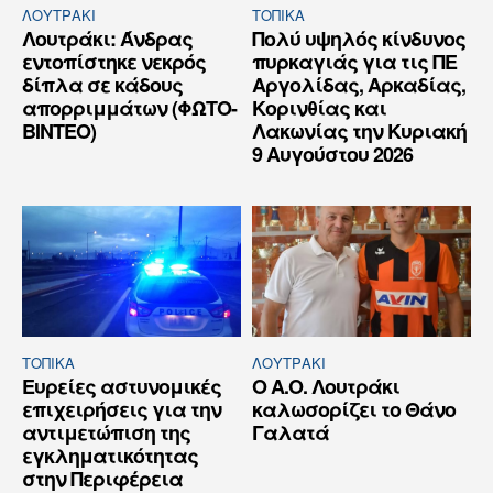
ΛΟΥΤΡΆΚΙ
ΤΟΠΙΚΑ
Λουτράκι: Άνδρας
Πολύ υψηλός κίνδυνος
εντοπίστηκε νεκρός
πυρκαγιάς για τις ΠΕ
δίπλα σε κάδους
Αργολίδας, Αρκαδίας,
απορριμμάτων (ΦΩΤΟ-
Κορινθίας και
ΒΙΝΤΕΟ)
Λακωνίας την Κυριακή
9 Αυγούστου 2026
ΤΟΠΙΚΑ
ΛΟΥΤΡΆΚΙ
Ευρείες αστυνομικές
Ο Α.Ο. Λουτράκι
επιχειρήσεις για την
καλωσορίζει το Θάνο
αντιμετώπιση της
Γαλατά
εγκληματικότητας
στην Περιφέρεια