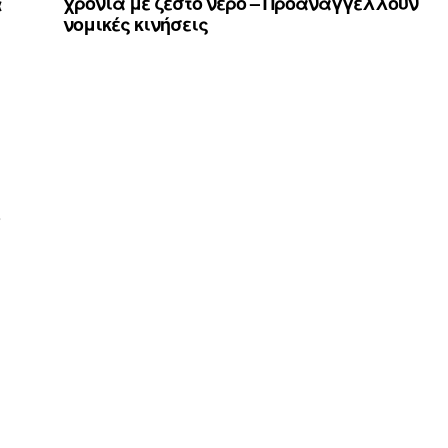
ά
χρόνια με ζεστό νερό – Προαναγγέλλουν
νομικές κινήσεις
ο