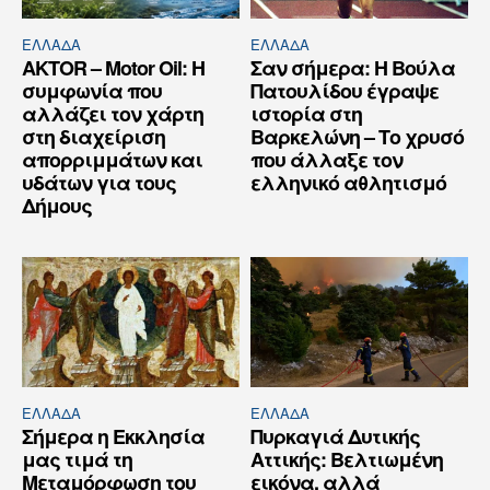
ΕΛΛΆΔΑ
ΕΛΛΆΔΑ
AKTOR – Motor Oil: Η
Σαν σήμερα: Η Βούλα
συμφωνία που
Πατουλίδου έγραψε
αλλάζει τον χάρτη
ιστορία στη
στη διαχείριση
Βαρκελώνη – Το χρυσό
απορριμμάτων και
που άλλαξε τον
υδάτων για τους
ελληνικό αθλητισμό
Δήμους
ΕΛΛΆΔΑ
ΕΛΛΆΔΑ
Σήμερα η Εκκλησία
Πυρκαγιά Δυτικής
μας τιμά τη
Αττικής: Βελτιωμένη
Μεταμόρφωση του
εικόνα, αλλά