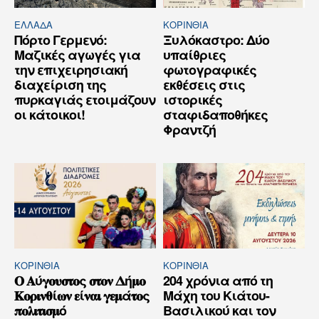
ΕΛΛΆΔΑ
ΚΟΡΙΝΘΊΑ
Πόρτο Γερμενό:
Ξυλόκαστρο: Δύο
Μαζικές αγωγές για
υπαίθριες
την επιχειρησιακή
φωτογραφικές
διαχείριση της
εκθέσεις στις
πυρκαγιάς ετοιμάζουν
ιστορικές
οι κάτοικοι!
σταφιδαποθήκες
Φραντζή
ΚΟΡΙΝΘΊΑ
ΚΟΡΙΝΘΊΑ
𝚶 𝚨ύ𝛄𝛐𝛖𝛔𝛕𝛐ς 𝛔𝛕𝛐𝛎 𝚫ή𝛍𝛐
204 χρόνια από τη
𝚱𝛐𝛒𝛊𝛎𝛉ί𝛚𝛎 𝛆ί𝛎𝛂𝛊 𝛄𝛆𝛍ά𝛕𝛐ς
Μάχη του Κιάτου-
𝛑𝛐𝛌𝛊𝛕𝛊𝛔𝛍ό
Βασιλικού και τον