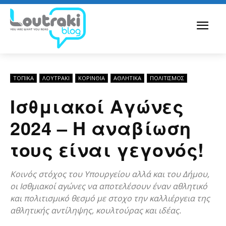
ΤΟΠΙΚΑ
ΛΟΥΤΡΆΚΙ
ΚΟΡΙΝΘΊΑ
ΑΘΛΗΤΙΚΑ
ΠΟΛΙΤΙΣΜΟΣ
Ισθμιακοί Αγώνες
2024 – Η αναβίωση
τους είναι γεγονός!
Κοινός στόχος του Υπουργείου αλλά και του Δήμου,
οι Ισθμιακοί αγώνες να αποτελέσουν έναν αθλητικό
και πολιτισμικό θεσμό με στοχο την καλλιέργεια της
αθλητικής αντίληψης, κουλτούρας και ιδέας.