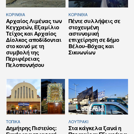
ΚΟΡΙΝΘΊΑ
ΚΟΡΙΝΘΊΑ
Αρχαίος Λιμένας των
Πέντε συλλήψεις σε
Κεγχρεών, Εξαμίλιο
στοχευμένη
Τείχος και Aρχαίος
αστυνομική
Δίολκος αποδίδονται
επιχείρηση σε δήμο
στο κοινό με τη
Βέλου–Βόχας και
συμβολή της
Σικυωνίων
Περιφέρειας
Πελοποννήσου
ΤΟΠΙΚΑ
ΛΟΥΤΡΆΚΙ
Δημήτρης Πιστεύος:
Στα κάγκελα ξανά η