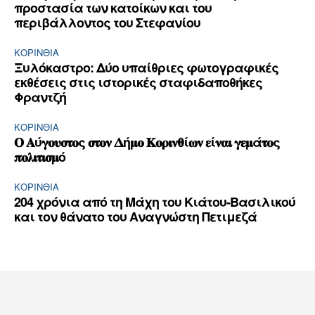
προστασία των κατοίκων και του
περιβάλλοντος του Στεφανίου
ΚΟΡΙΝΘΊΑ
Ξυλόκαστρο: Δύο υπαίθριες φωτογραφικές
εκθέσεις στις ιστορικές σταφιδαποθήκες
Φραντζή
ΚΟΡΙΝΘΊΑ
𝚶 𝚨ύ𝛄𝛐𝛖𝛔𝛕𝛐ς 𝛔𝛕𝛐𝛎 𝚫ή𝛍𝛐 𝚱𝛐𝛒𝛊𝛎𝛉ί𝛚𝛎 𝛆ί𝛎𝛂𝛊 𝛄𝛆𝛍ά𝛕𝛐ς
𝛑𝛐𝛌𝛊𝛕𝛊𝛔𝛍ό
ΚΟΡΙΝΘΊΑ
204 χρόνια από τη Μάχη του Κιάτου-Βασιλικού
και τον θάνατο του Αναγνώστη Πετιμεζά