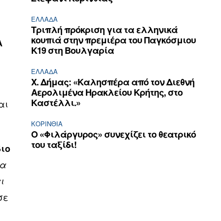
ΕΛΛΆΔΑ
Τριπλή πρόκριση για τα ελληνικά
κουπιά στην πρεμιέρα του Παγκόσμιου
Α
Κ19 στη Βουλγαρία
ΕΛΛΆΔΑ
Χ. Δήμας: «Καλησπέρα από τον Διεθνή
Αερολιμένα Ηρακλείου Κρήτης, στο
Καστέλλι.»
αι
ΚΟΡΙΝΘΊΑ
Ο «Φιλάργυρος» συνεχίζει το θεατρικό
του ταξίδι!
διο
ια
ι
σε