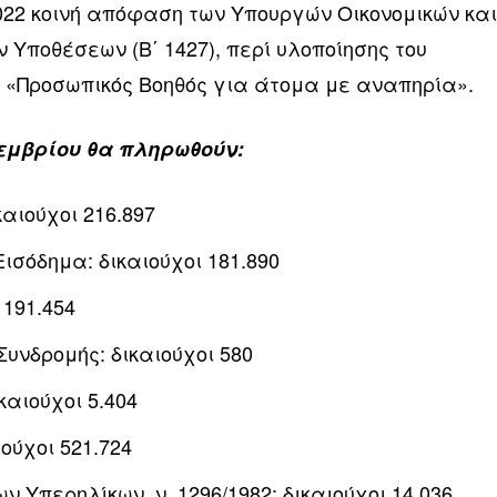
.2022 κοινή απόφαση των Υπουργών Οικονομικών κα
 Υποθέσεων (Β΄ 1427), περί υλοποίησης του
 «Προσωπικός Βοηθός για άτομα με αναπηρία».
κεμβρίου θα πληρωθούν:
αιούχοι 216.897
ισόδημα: δικαιούχοι 181.890
 191.454
υνδρομής: δικαιούχοι 580
αιούχοι 5.404
ούχοι 521.724
Υπερηλίκων, ν. 1296/1982: δικαιούχοι 14.036