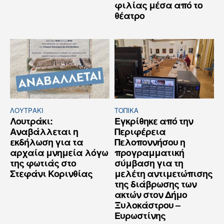
φιλίας μέσα από το
θέατρο
ΛΟΥΤΡΆΚΙ
ΤΟΠΙΚΑ
Λουτράκι:
Εγκρίθηκε από την
Αναβάλλεται η
Περιφέρεια
εκδήλωση για τα
Πελοποννήσου η
αρχαία μνημεία λόγω
προγραμματική
της φωτιάς στο
σύμβαση για τη
Στεφάνι Κορινθίας
μελέτη αντιμετώπισης
της διάβρωσης των
ακτών στον Δήμο
Ξυλοκάστρου –
Ευρωστίνης