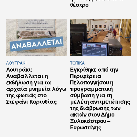
θέατρο
ΛΟΥΤΡΆΚΙ
ΤΟΠΙΚΑ
Λουτράκι:
Εγκρίθηκε από την
Αναβάλλεται η
Περιφέρεια
εκδήλωση για τα
Πελοποννήσου η
αρχαία μνημεία λόγω
προγραμματική
της φωτιάς στο
σύμβαση για τη
Στεφάνι Κορινθίας
μελέτη αντιμετώπισης
της διάβρωσης των
ακτών στον Δήμο
Ξυλοκάστρου –
Ευρωστίνης