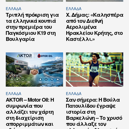
ΕΛΛΆΔΑ
ΕΛΛΆΔΑ
Τριπλή πρόκριση για
Χ. Δήμας: «Καλησπέρα
τα ελληνικά κουπιά
από τον Διεθνή
στην πρεμιέρα του
Αερολιμένα
Παγκόσμιου Κ19 στη
Ηρακλείου Κρήτης, στο
Βουλγαρία
Καστέλλι.»
ΕΛΛΆΔΑ
ΕΛΛΆΔΑ
AKTOR – Motor Oil: Η
Σαν σήμερα: Η Βούλα
συμφωνία που
Πατουλίδου έγραψε
αλλάζει τον χάρτη
ιστορία στη
στη διαχείριση
Βαρκελώνη – Το χρυσό
απορριμμάτων και
που άλλαξε τον