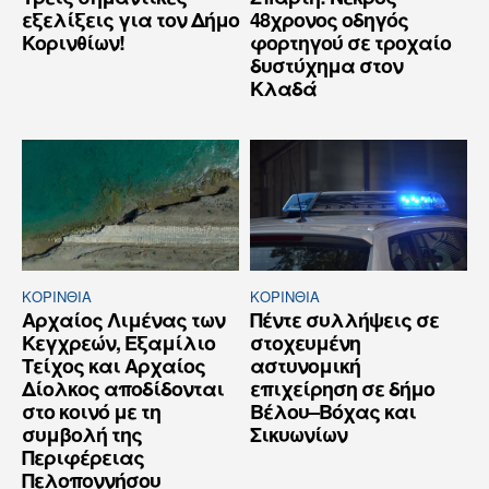
εξελίξεις για τον Δήμο
48χρονος οδηγός
Κορινθίων!
φορτηγού σε τροχαίο
δυστύχημα στον
Κλαδά
ΚΟΡΙΝΘΊΑ
ΚΟΡΙΝΘΊΑ
Αρχαίος Λιμένας των
Πέντε συλλήψεις σε
Κεγχρεών, Εξαμίλιο
στοχευμένη
Τείχος και Aρχαίος
αστυνομική
Δίολκος αποδίδονται
επιχείρηση σε δήμο
στο κοινό με τη
Βέλου–Βόχας και
συμβολή της
Σικυωνίων
Περιφέρειας
Πελοποννήσου