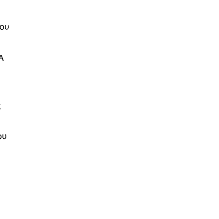
ου
Α
ς
ου