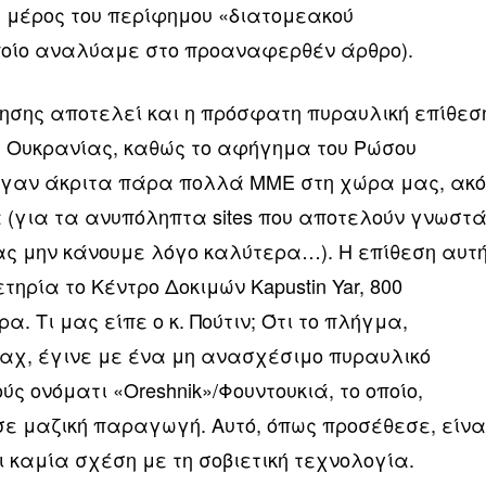
ή μέρος του περίφημου «διατομεακού
ποίο αναλύαμε στο προαναφερθέν άρθρο).
σης αποτελεί και η πρόσφατη πυραυλική επίθεσ
ης Ουκρανίας, καθώς το αφήγημα του Ρώσου
γαν άκριτα πάρα πολλά ΜΜΕ στη χώρα μας, ακ
α (για τα ανυπόληπτα sites που αποτελούν γνωστ
ας μην κάνουμε λόγο καλύτερα…). Η επίθεση αυτή
ηρία το Κέντρο Δοκιμών Kapustin Yar, 800
. Tι μας είπε ο κ. Πούτιν; Ότι το πλήγμα,
αχ, έγινε με ένα μη ανασχέσιμο πυραυλικό
ς ονόματι «Oreshnik»/Φουντουκιά, το οποίο,
σε μαζική παραγωγή. Αυτό, όπως προσέθεσε, είνα
ι καμία σχέση με τη σοβιετική τεχνολογία.