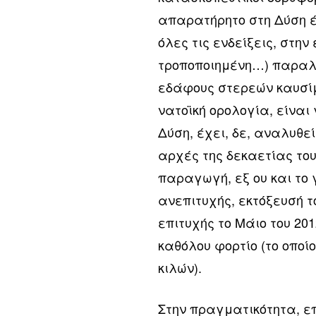
απαρατήρητο στη Δύση έ
όλες τις ενδείξεις, στη
τροποποιημένη…) παραλ
εδάφους στερεών καυσίμω
νατοϊκή ορολογία, είναι
Δύση, έχει, δε, αναλυθε
αρχές της δεκαετίας του
παραγωγή, εξ ου και το 
ανεπιτυχής, εκτόξευσή τ
επιτυχής το Μάιο του 20
καθόλου φορτίο (το οποίο
κιλών).
Στην πραγματικότητα, επ