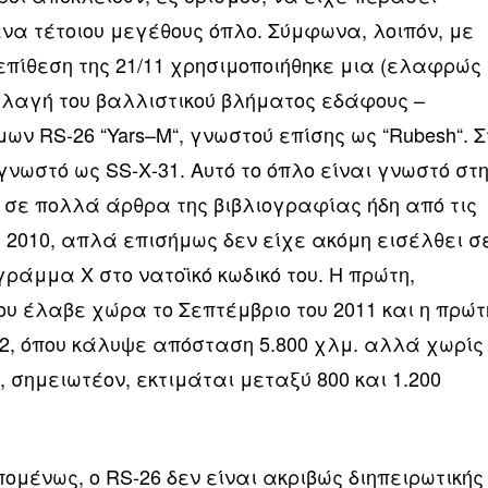
να τέτοιου μεγέθους όπλο. Σύμφωνα, λοιπόν, με
ν επίθεση της 21/11 χρησιμοποιήθηκε μια (ελαφρώς
λαγή του βαλλιστικού βλήματος εδάφους –
ν RS-26 “Yars–M“, γνωστού επίσης ως “Rubesh“. Σ
 γνωστό ως SS-Χ-31. Αυτό το όπλο είναι γνωστό στ
ί σε πολλά άρθρα της βιβλιογραφίας ήδη από τις
 2010, απλά επισήμως δεν είχε ακόμη εισέλθει σ
γράμμα Χ στο νατοϊκό κωδικό του. Η πρώτη,
ου έλαβε χώρα το Σεπτέμβριο του 2011 και η πρώτ
12, όπου κάλυψε απόσταση 5.800 χλμ. αλλά χωρίς
, σημειωτέον, εκτιμάται μεταξύ 800 και 1.200
ομένως, ο RS-26 δεν είναι ακριβώς διηπειρωτικής