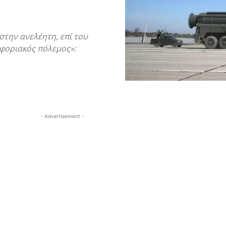
στην ανελέητη, επί του
φοριακός πόλεμος»:
- Advertisement -