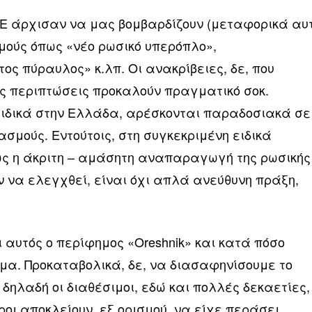
Ε άρχισαν να μας βομβαρδίζουν (μεταφορικά αυ
μούς όπως «νέο ρωσικό υπερόπλο»,
ς πύραυλος» κ.λπ. Οι ανακρίβειες, δε, που
ς περιπτώσεις προκαλούν πραγματικό σοκ.
ιδικά στην Ελλάδα, αρέσκονται παραδοσιακά σε
σμούς. Εντούτοις, στη συγκεκριμένη ειδικά
ς η άκριτη – αμάσητη αναπαραγωγή της ρωσικής
 να ελεγχθεί, είναι όχι απλά ανεύθυνη πράξη,
αι αυτός ο περίφημος «Oreshnik» και κατά πόσο
μα. Προκαταβολικά, δε, να διασαφηνίσουμε το
 δηλαδή οι διαθέσιμοι, εδώ και πολλές δεκαετίες,
οι αποκλείουν, εξ ορισμού, να είχε περάσει