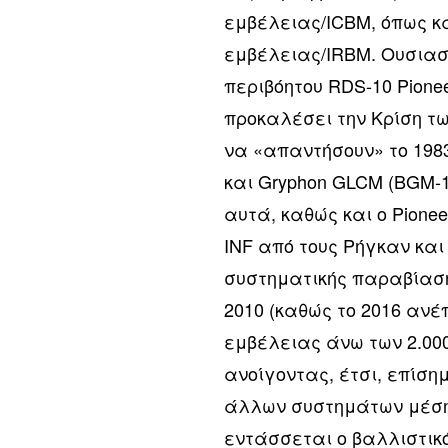
εμβέλειας/ICBM, όπως 
εμβέλειας/IRBM. Ουσιασ
περιβόητου RDS-10 Pionee
προκαλέσει την Κρίση τ
να «απαντήσουν» το 1983
και Gryphon GLCM (BGM-
αυτά, καθώς και ο Pione
INF από τους Ρήγκαν κα
συστηματικής παραβίαση
2010 (καθώς το 2016 ανέ
εμβέλειας άνω των 2.000
ανοίγοντας, έτσι, επίση
άλλων συστημάτων μέση
εντάσσεται ο βαλλιστικό