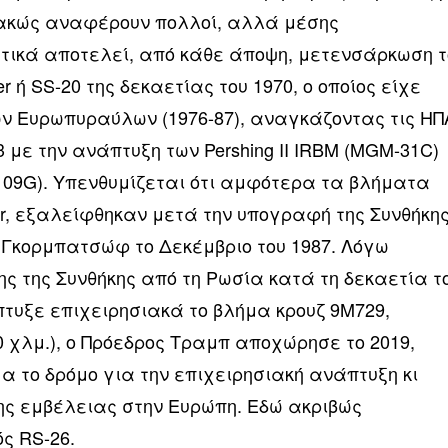
κακώς αναφέρουν πολλοί, αλλά μέσης
τικά αποτελεί, από κάθε άποψη, μετενσάρκωση τ
r ή SS-20 της δεκαετίας του 1970, ο οποίος είχε
ων Ευρωπυραύλων (1976-87), αναγκάζοντας τις ΗΠ
 με την ανάπτυξη των Pershing II IRBM (MGM-31C)
109G). Υπενθυμίζεται ότι αμφότερα τα βλήματα
er, εξαλείφθηκαν μετά την υπογραφή της Συνθήκη
ι Γκορμπατσώφ το Δεκέμβριο του 1987. Λόγω
ς της Συνθήκης από τη Ρωσία κατά τη δεκαετία τ
πτυξε επιχειρησιακά το βλήμα κρουζ 9M729,
 χλμ.), ο Πρόεδρος Τραμπ αποχώρησε το 2019,
μα το δρόμο για την επιχειρησιακή ανάπτυξη κι
ς εμβέλειας στην Ευρώπη. Εδώ ακριβώς
ς RS-26.