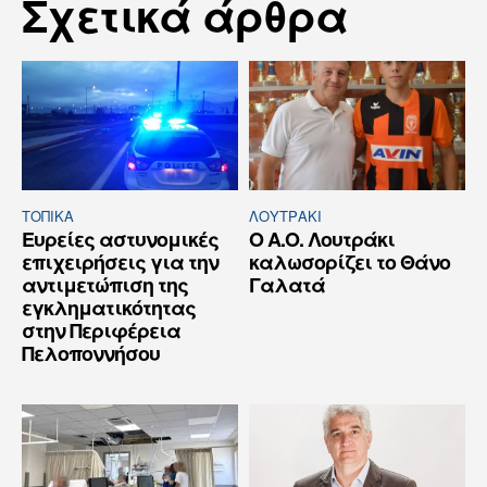
Σχετικά άρθρα
ΤΟΠΙΚΑ
ΛΟΥΤΡΆΚΙ
Ευρείες αστυνομικές
Ο Α.Ο. Λουτράκι
επιχειρήσεις για την
καλωσορίζει το Θάνο
αντιμετώπιση της
Γαλατά
εγκληματικότητας
στην Περιφέρεια
Πελοποννήσου