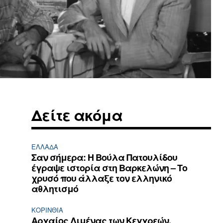
Δείτε ακόμα
ΕΛΛΆΔΑ
Σαν σήμερα: Η Βούλα Πατουλίδου
έγραψε ιστορία στη Βαρκελώνη – Το
χρυσό που άλλαξε τον ελληνικό
αθλητισμό
ΚΟΡΙΝΘΊΑ
Αρχαίος Λιμένας των Κεγχρεών,