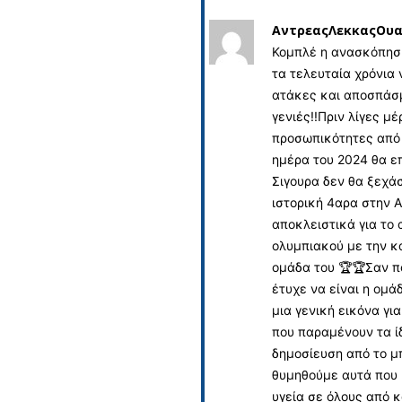
ΑντρεαςΛεκκαςΟυα
Κομπλέ η ανασκόπηση
τα τελευταία χρόνια 
ατάκες και αποσπάσμ
γενιές!!Πριν λίγες μ
προσωπικότητες από 
ημέρα του 2024 θα ε
Σιγουρα δεν θα ξεχά
ιστορική 4αρα στην Α
αποκλειστικά για το
ολυμπιακού με την κ
ομάδα του 🏆🏆Σαν π
έτυχε να είναι η ομά
μια γενική εικόνα γι
που παραμένουν τα ίδ
δημοσίευση από το μ
θυμηθούμε αυτά που 
υγεία σε όλους από 