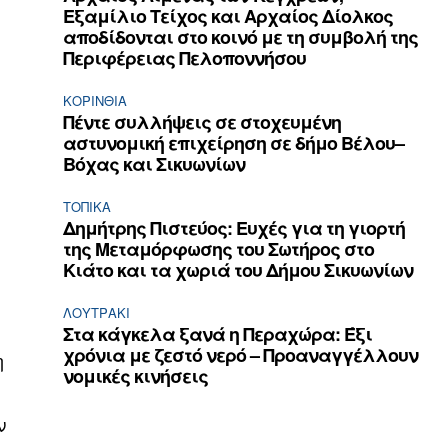
Εξαμίλιο Τείχος και Aρχαίος Δίολκος
αποδίδονται στο κοινό με τη συμβολή της
Περιφέρειας Πελοποννήσου
ΚΟΡΙΝΘΊΑ
Πέντε συλλήψεις σε στοχευμένη
αστυνομική επιχείρηση σε δήμο Βέλου–
Βόχας και Σικυωνίων
ΤΟΠΙΚΑ
Δημήτρης Πιστεύος: Ευχές για τη γιορτή
της Μεταμόρφωσης του Σωτήρος στο
Κιάτο και τα χωριά του Δήμου Σικυωνίων
ΛΟΥΤΡΆΚΙ
Στα κάγκελα ξανά η Περαχώρα: Έξι
χρόνια με ζεστό νερό – Προαναγγέλλουν
η
νομικές κινήσεις
ν