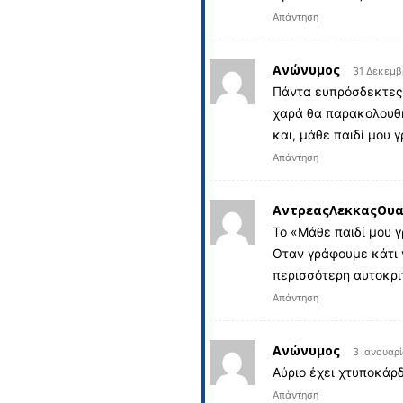
Απάντηση
Ανώνυμος
31 Δεκεμβ
Πάντα ευπρόσδεκτες 
χαρά θα παρακολουθή
και, μάθε παιδί μου 
Απάντηση
ΑντρεαςΛεκκαςΟυα
Το «Μάθε παιδί μου γρ
Οταν γράφουμε κάτι ν
περισσότερη αυτοκριτ
Απάντηση
Ανώνυμος
3 Ιανουαρί
Αύριο έχει χτυποκάρδ
Απάντηση