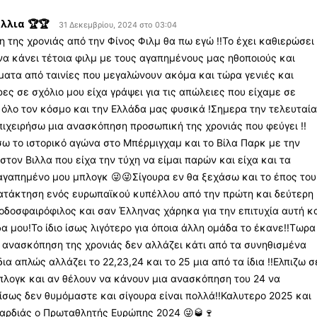
λλια 🏆🏆
31 Δεκεμβρίου, 2024 στο 03:04
 της χρονιάς από την Φίνος Φιλμ θα πω εγώ !!Το έχει καθιερώσει
να κάνει τέτοια φιλμ με τους αγαπημένους μας ηθοποιούς και
ατα από ταινίες που μεγαλώνουν ακόμα και τώρα γενιές και
έρες σε σχόλιο μου είχα γράψει για τις απώλειες που είχαμε σε
όλο τον κόσμο και την Ελλάδα μας φυσικά !Σημερα την τελευταί
πιχειρήσω μια ανασκόπηση προσωπική της χρονιάς που φεύγει !!
σω το ιστορικό αγώνα στο Μπέρμιγχαμ και το Βίλα Παρκ με την
στον Βιλλα που είχα την τύχη να είμαι παρών και είχα και τα
 αγαπημένο μου μπλογκ 😜😜Σίγουρα εν θα ξεχάσω και το έπος του
ατάκτηση ενός ευρωπαϊκού κυπέλλου από την πρώτη και δεύτερη
οδοσφαιρόφιλος και σαν Έλληνας χάρηκα για την επιτυχία αυτή κ
δα μου!Το ίδιο ίσως λιγότερο για όποια άλλη ομάδα το έκανε!!Τωρα
α ανασκόπηση της χρονιάς δεν αλλάζει κάτι από τα συνηθισμένα
ια απλώς αλλάζει το 22,23,24 και το 25 μια από τα ίδια !!Ελπιζω σ
πλογκ και αν θέλουν να κάνουν μια ανασκόπηση του 24 να
ίσως δεν θυμόμαστε και σίγουρα είναι πολλά!!Καλυτερο 2025 και
καρδιάς ο Πρωταθλητής Ευρώπης 2024 😜🥃🍷