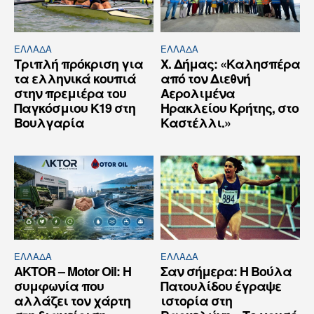
ΕΛΛΆΔΑ
ΕΛΛΆΔΑ
Τριπλή πρόκριση για
Χ. Δήμας: «Καλησπέρα
τα ελληνικά κουπιά
από τον Διεθνή
στην πρεμιέρα του
Αερολιμένα
Παγκόσμιου Κ19 στη
Ηρακλείου Κρήτης, στο
Βουλγαρία
Καστέλλι.»
ΕΛΛΆΔΑ
ΕΛΛΆΔΑ
AKTOR – Motor Oil: Η
Σαν σήμερα: Η Βούλα
συμφωνία που
Πατουλίδου έγραψε
αλλάζει τον χάρτη
ιστορία στη