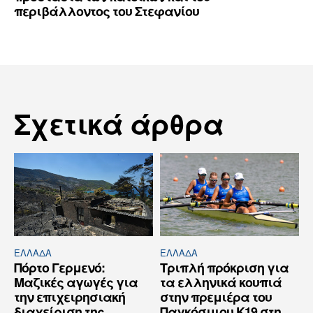
περιβάλλοντος του Στεφανίου
Σχετικά άρθρα
ΕΛΛΆΔΑ
ΕΛΛΆΔΑ
Πόρτο Γερμενό:
Τριπλή πρόκριση για
Μαζικές αγωγές για
τα ελληνικά κουπιά
την επιχειρησιακή
στην πρεμιέρα του
διαχείριση της
Παγκόσμιου Κ19 στη