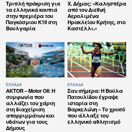
Τριπλή πρόκριση για
Χ. Δήμας: «Καλησπέρα
τα ελληνικά κουπιά
από τον Διεθνή
στην πρεμιέρα του
Αερολιμένα
Παγκόσμιου Κ19 στη
Ηρακλείου Κρήτης, στο
Βουλγαρία
Καστέλλι.»
ΕΛΛΆΔΑ
ΕΛΛΆΔΑ
AKTOR – Motor Oil: Η
Σαν σήμερα: Η Βούλα
συμφωνία που
Πατουλίδου έγραψε
αλλάζει τον χάρτη
ιστορία στη
στη διαχείριση
Βαρκελώνη – Το χρυσό
απορριμμάτων και
που άλλαξε τον
υδάτων για τους
ελληνικό αθλητισμό
Δήμους