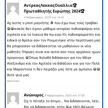
ΑντρεαςΛεκκαςΟυαλλια🏆
Πρωταθλητής Ευρώπης 2024🏆
4 Φεβρουαρίου, 2025 στο 14:42
Αχ αυτός ο μπιπ μαγνήτης 🧲 που έχω πως τοὺς τραβάει
😀😀κακός δεν έχουν μάθημα ιστορίας ποδοσφαίρου στα
σχολεία και τα λύκεια θα πω εγώ !Οι ποδοσφαιριστές και
ειδικά οι θρύλοι σαν τον Ρουμενίγκε στην περίπτωση μας
θα μπορούσαν να διδάσκονται να μαθαίνουν οι νέοι
μαθητές !!Ηρωες είναι και αυτοί σαν τους αρχαίους ημων
προγονους 😀Όπως δηλαδή διδάσκουν για τον Μέγα
Αλέξανδρο και τον Αχιλλέα να διδάξουν και για τον Πελέ
και Μαραντονα τι δεν πειράζει μας λέτε ρε άμπαλοι 😀😀
Άντε γεια μας
Απάντηση
Ανώνυμος
4 Φεβρουαρίου, 2025 στο 17:39
Ωχ τι πέταξε το άτομο… Να διδάσκονται, λέει.
Και να διδάσκονται, στην ίδια τάξη θα’μενε