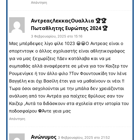
Απάντηση
ΑντρεαςΛεκκαςΟυαλλια 🏆🏆
Πωταθλητης Ευρώπης 2024 🏆
3 Φεβρουαρίου, 2025 στο 15:16
Μας μπέρδεψες λίγο φίλε 1023 😀😀Ο Αντρεας είναι ο
σπορτντογκ ο άλλος σχολιαστής είναι αθλητικογράφος
για να μας ξεχωρίζεις !!Δεν κατάλαβα και να με
συμπαθάς αλλά αναφέρεστε σε μένα για τον Καιζερ τον
Ρουμενίγκε ή τον άλλο φιλο ?Τον Φουντουκίδη τον λένε
Βαγγέλη και όχι Βασίλη έτσι για να μαθαίνουν οι νέοι !!
Τωρα όσοι ασχολούνται με την μπάλα δεν χρειάζονται
ανάλυση από τον Αντρέα για παίχτες θρύλους σαν τον
Καιζερ ,Αυτά τα διδάσκουν στα σχολεία στην ιστορία του
ποδοσφαίρου ⚽️Άντε γεια μας
Απάντηση
Ανώνυμος
3 Φεβρουαρίου, 2025 στο 21:52