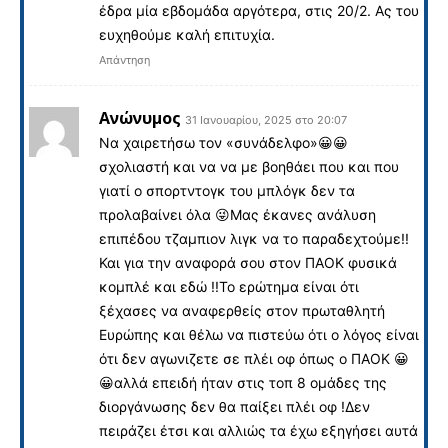
έδρα μία εβδομάδα αργότερα, στις 20/2. Ας του
ευχηθούμε καλή επιτυχία.
Απάντηση
Ανώνυμος
31 Ιανουαρίου, 2025 στο 20:07
Να χαιρετήσω τον «συνάδελφο»😀😀
σχολιαστή και να να με βοηθάει που και που
γιατί ο σπορτντογκ του μπλόγκ δεν τα
προλαβαίνει όλα 😜Μας έκανες ανάλυση
επιπέδου τζαμπιον λιγκ να το παραδεχτούμε!!
Και για την αναφορά σου στον ΠΑΟΚ φυσικά
κομπλέ και εδώ !!Το ερώτημα είναι ότι
ξέχασες να αναφερθείς στον πρωταθλητή
Ευρώπης και θέλω να πιστεύω ότι ο λόγος είναι
ότι δεν αγωνιζετε σε πλέι οφ όπως ο ΠΑΟΚ 😀
😀αλλά επειδή ήταν στις τοπ 8 ομάδες της
διοργάνωσης δεν θα παίξει πλέι οφ !Δεν
πειράζει έτσι και αλλιώς τα έχω εξηγήσει αυτά