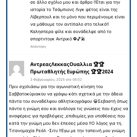
σε άλλο σχόλιο μου και άρθρο !!Ετσι για την
ιστορία το Τσάμπιονς Λιγκ φέτος είναι της
Λίβερπουλ και το μόνο που περιμένουμε είναι
να μάθουμε τον αντίπαλο στο τελικό!!
Καλησπερα φίλε και συνάδελφε από το
σπορτντογκ Αντρικό ⚽️🏀🎤
Απάντηση
ΑντρεαςΛεκκαςΟυαλλια 🏆🏆
Πρωταθλητής Ευρώπης 🏆🏆2024
3 Φεβρουαρίου, 2025 στο 06:02
Πριν σχολιάσω για την αγωνιστική κίνηση του
Σαββατοκύριακου να γράψω κάτι σχετικά με την άδεια
πάντα του συναδέλφου αθλητικογράφου 😀Σεβαστή όπως
πάντα η γνώμη σου και ανάλογα τις γνώσεις που έχεις να
αναφέρεις για προβλέψεις ,επιθυμίες,για υποθέσεις που
κατά την γνώμη μου δεν έπεσες μέσα !!Ο λόγος για τη.
Τιτανομαχία Ρεάλ -Σιτυ !!Εγω με την ταπεινή μου γνώμη