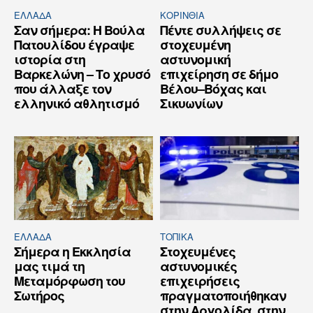
ΕΛΛΆΔΑ
ΚΟΡΙΝΘΊΑ
Σαν σήμερα: Η Βούλα
Πέντε συλλήψεις σε
Πατουλίδου έγραψε
στοχευμένη
ιστορία στη
αστυνομική
Βαρκελώνη – Το χρυσό
επιχείρηση σε δήμο
που άλλαξε τον
Βέλου–Βόχας και
ελληνικό αθλητισμό
Σικυωνίων
ΕΛΛΆΔΑ
ΤΟΠΙΚΑ
Σήμερα η Εκκλησία
Στοχευμένες
μας τιμά τη
αστυνομικές
Μεταμόρφωση του
επιχειρήσεις
Σωτήρος
πραγματοποιήθηκαν
στην Αργολίδα, στην