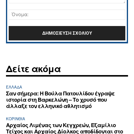
Σχόλιο:
Όνο
Δείτε ακόμα
ΕΛΛΆΔΑ
Σαν σήμερα: Η Βούλα Πατουλίδου έγραψε
ιστορία στη Βαρκελώνη – Το χρυσό που
άλλαξε τον ελληνικό αθλητισμό
ΚΟΡΙΝΘΊΑ
Αρχαίος Λιμένας των Κεγχρεών, Εξαμίλιο
Τείχος και Aρχαίος Δίολκος αποδίδονται στο