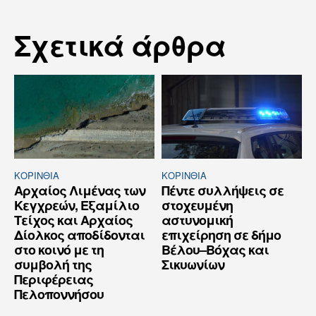
Σχετικά άρθρα
ΚΟΡΙΝΘΊΑ
ΚΟΡΙΝΘΊΑ
Αρχαίος Λιμένας των
Πέντε συλλήψεις σε
Κεγχρεών, Εξαμίλιο
στοχευμένη
Τείχος και Aρχαίος
αστυνομική
Δίολκος αποδίδονται
επιχείρηση σε δήμο
στο κοινό με τη
Βέλου–Βόχας και
συμβολή της
Σικυωνίων
Περιφέρειας
Πελοποννήσου