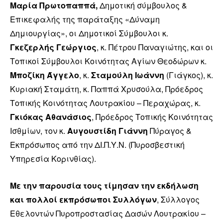
Μαρία Πρωτοπαππά,
Δημοτική σύμβουλος &
Επικεφαλής της παράταξης «Δύναμη
Δημιουργίας», οι Δημοτικοί Σύμβουλοι κ.
Γκεζερλής Γεώργιος
, κ. Πέτρου Παναγιώτης, και οι
Τοπικοί Σύμβουλοι Κοινότητας Αγίων Θεοδώρων κ.
Μποζίκη Άγγελο
, κ.
Σταμούλη Ιωάννη
(Γιάγκος), κ.
Κυριακή Σταμάτη, κ. Παππά Χρυσούλα, Πρόεδρος
Τοπικής Κοινότητας Λουτρακίου – Περαχώρας, κ.
Γκιόκας Αθανάσιος
, Πρόεδρος Τοπικής Κοινότητας
Ισθμίων, τον κ.
Αυγουστίδη Γιάννη
Πύραγος &
Εκπρόσωπος από την ΔΙ.Π.Υ.Ν. (Πυροσβεστική
Υπηρεσία Κορινθίας).
Με την παρουσία τους τίμησαν την εκδήλωση
και πολλοί εκπρόσωποι Συλλόγων
, Σύλλογος
Εθελοντών Πυροπροστασίας Δασών Λουτρακίου –