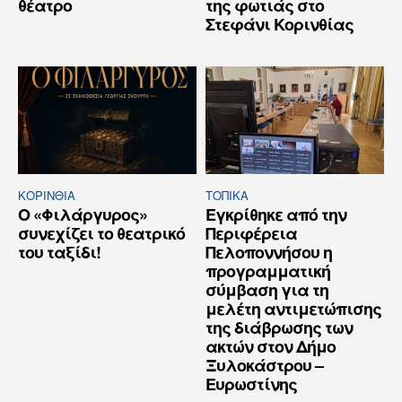
θέατρο
της φωτιάς στο
Στεφάνι Κορινθίας
ΚΟΡΙΝΘΊΑ
ΤΟΠΙΚΑ
Ο «Φιλάργυρος»
Εγκρίθηκε από την
συνεχίζει το θεατρικό
Περιφέρεια
του ταξίδι!
Πελοποννήσου η
προγραμματική
σύμβαση για τη
μελέτη αντιμετώπισης
της διάβρωσης των
ακτών στον Δήμο
Ξυλοκάστρου –
Ευρωστίνης