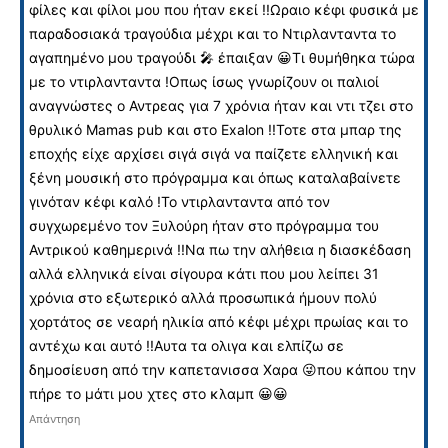
φίλες και φίλοι μου που ήταν εκεί !!Ωραιο κέφι φυσικά με
παραδοσιακά τραγούδια μέχρι και το Ντιρλανταντα το
αγαπημένο μου τραγούδι 🎤 έπαιξαν 😀Τι θυμήθηκα τώρα
με το ντιρλανταντα !Οπως ίσως γνωρίζουν οι παλιοί
αναγνώστες ο Αντρεας για 7 χρόνια ήταν και ντι τζει στο
θρυλικό Mamas pub και στο Exalon !!Τοτε στα μπαρ της
εποχής είχε αρχίσει σιγά σιγά να παίζετε ελληνική και
ξένη μουσική στο πρόγραμμα και όπως καταλαβαίνετε
γινόταν κέφι καλό !Το ντιρλανταντα από τον
συγχωρεμένο τον Ξυλούρη ήταν στο πρόγραμμα του
Αντρικού καθημερινά !!Να πω την αλήθεια η διασκέδαση
αλλά ελληνικά είναι σίγουρα κάτι που μου λείπει 31
χρόνια στο εξωτερικό αλλά προσωπικά ήμουν πολύ
χορτάτος σε νεαρή ηλικία από κέφι μέχρι πρωίας και το
αντέχω και αυτό !!Αυτα τα ολιγα και ελπίζω σε
δημοσίευση από την καπετανισσα Χαρα 😜που κάπου την
πήρε το μάτι μου χτες στο κλαμπ 😀😀
Απάντηση