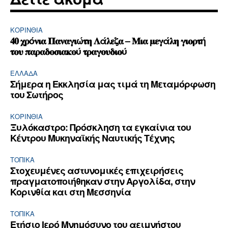
ΚΟΡΙΝΘΊΑ
𝟒𝟎 𝛘𝛒ό𝛎𝛊𝛂 𝚷𝛂𝛎𝛂𝛄𝛊ώ𝛕𝛈 𝚲ά𝛌𝛆𝛇𝛂 – 𝚳𝛊𝛂 𝛍𝛆𝛄ά𝛌𝛈 𝛄𝛊𝛐𝛒𝛕ή
𝛕𝛐𝛖 𝛑𝛂𝛒𝛂𝛅𝛐𝛔𝛊𝛂𝛋𝛐ύ 𝛕𝛒𝛂𝛄𝛐𝛖𝛅𝛊𝛐ύ
ΕΛΛΆΔΑ
Σήμερα η Εκκλησία μας τιμά τη Μεταμόρφωση
του Σωτήρος
ΚΟΡΙΝΘΊΑ
Ξυλόκαστρο: Πρόσκληση τα εγκαίνια του
Κέντρου Μυκηναϊκής Ναυτικής Τέχνης
ΤΟΠΙΚΑ
Στοχευμένες αστυνομικές επιχειρήσεις
πραγματοποιήθηκαν στην Αργολίδα, στην
Κορινθία και στη Μεσσηνία
ΤΟΠΙΚΑ
Ετήσιο Ιερό Μνημόσυνο του αειμνήστου