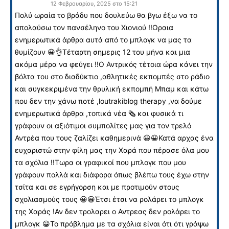
12 Φεβρουαρίου, 2025 στο 15:21
Πολύ ωραία το βράδυ που δουλεύω θα βγω έξω να το
απολαύσω τον πανσέληνο του Χιονιού !!Ωραια
ενημερωτικά άρθρα αυτά από το μπλογκ να μας τα
θυμίζουν 😀👌Τέταρτη σημερις 12 του μήνα και μια
ακόμα μέρα να φεύγει !!Ο Αντρικός τέτοια ώρα κάνει την
βόλτα του στο διαδύκτιο ,αθλητικές εκπομπές στο ράδιο
και συγκεκριμένα την θρυλική εκπομπή Μπαμ και κάτω
που δεν την χάνω ποτέ ,loutrakiblog therapy ,να δούμε
ενημερωτικά άρθρα ,τοπικά νέα 🗞️ και φυσικά τι
γράφουν οι αξιότιμοι συμπολίτες μας για τον τρελό
Αντρέα που τους ζαλίζει καθημερινά 😀😀Κατά αρχας ένα
ευχαριστώ στην φίλη μας την Χαρά που πέρασε όλα μου
τα σχόλια !!Τωρα οι γραφικοί που μπλογκ που μου
γράφουν πολλά και διάφορα όπως βλέπω τους έχω στην
τσίτα και σε εγρήγορση και με προτιμούν στους
σχολιασμούς τους 😀😀Έτσι έτσι να ρολάρει το μπλογκ
της Χαράς !Αν δεν τρολαρει ο Αντρεας δεν ρολάρει το
μπλογκ 😀Το πρόβλημα με τα σχόλια είναι ότι ότι γράψω