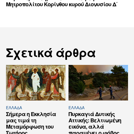
Μητροπολίτου Κορίνθου κυρού Διονυσίου Δ΄
Σχετικά άρθρα
ΕΛΛΆΔΑ
ΕΛΛΆΔΑ
Σήμερα η Εκκλησία
Πυρκαγιά Δυτικής
μας τιμά τη
Αττικής: Βελτιωμένη
Μεταμόρφωση του
εικόνα, αλλά
Σωτήρος
παραμένει ο φόβος