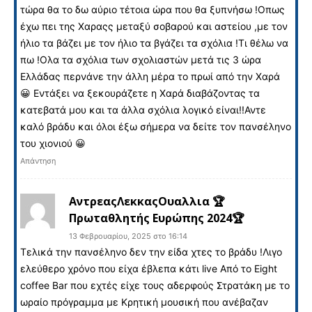
τώρα θα το δω αύριο τέτοια ώρα που θα ξυπνήσω !Οπως
έχω πει της Χαραςς μεταξύ σοβαρού και αστείου ,με τον
ήλιο τα βάζει με τον ήλιο τα βγάζει τα σχόλια !Τι θέλω να
πω !Ολα τα σχόλια των σχολιαστών μετά τις 3 ώρα
Ελλάδας περνάνε την άλλη μέρα το πρωί από την Χαρά
😀 Εντάξει να ξεκουράζετε η Χαρά διαβάζοντας τα
κατεβατά μου και τα άλλα σχόλια λογικό είναι!!Αντε
καλό βράδυ και όλοι έξω σήμερα να δείτε τον πανσέληνο
του χιονιού 😀
Απάντηση
ΑντρεαςΛεκκαςΟυαλλια 🏆
Πρωταθλητής Ευρώπης 2024🏆
13 Φεβρουαρίου, 2025 στο 16:14
Τελικά την πανσέληνο δεν την είδα χτες το βράδυ !Λιγο
ελεύθερο χρόνο που είχα έβλεπα κάτι live Από το Eight
coffee Bar που εχτές είχε τους αδερφούς Στρατάκη με το
ωραίο πρόγραμμα με Κρητική μουσική που ανέβαζαν