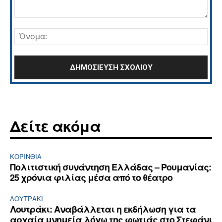
Σχόλιο:
Όνο
Δείτε ακόμα
ΚΟΡΙΝΘΊΑ
Πολιτιστική συνάντηση Ελλάδας – Ρουμανίας:
25 χρόνια φιλίας μέσα από το θέατρο
ΛΟΥΤΡΆΚΙ
Λουτράκι: Αναβάλλεται η εκδήλωση για τα
αρχαία μνημεία λόγω της φωτιάς στο Στεφάνι