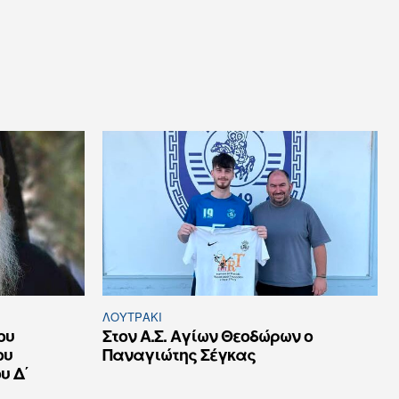
ΛΟΥΤΡΆΚΙ
ου
Στον Α.Σ. Αγίων Θεοδώρων ο
ου
Παναγιώτης Σέγκας
υ Δ΄