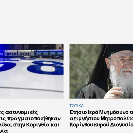
ΤΟΠΙΚΑ
ες αστυνομικές
Ετήσιο Ιερό Μνημόσυνο τ
εις πραγματοποιήθηκαν
αειμνήστου Μητροπολίτ
ίδα, στην Κορινθία και
Κορίνθου κυρού Διονυσίο
νία