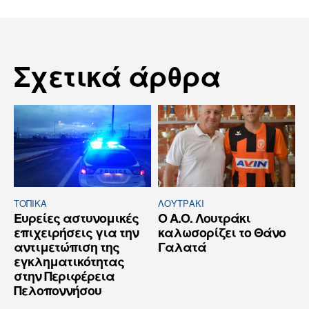
Σχετικά άρθρα
ΤΟΠΙΚΑ
ΛΟΥΤΡΆΚΙ
Ευρείες αστυνομικές
Ο Α.Ο. Λουτράκι
επιχειρήσεις για την
καλωσορίζει το Θάνο
αντιμετώπιση της
Γαλατά
εγκληματικότητας
στην Περιφέρεια
Πελοποννήσου