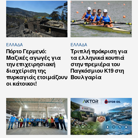
ΕΛΛΆΔΑ
ΕΛΛΆΔΑ
Πόρτο Γερμενό:
Τριπλή πρόκριση για
Μαζικές αγωγές για
τα ελληνικά κουπιά
την επιχειρησιακή
στην πρεμιέρα του
διαχείριση της
Παγκόσμιου Κ19 στη
πυρκαγιάς ετοιμάζουν
Βουλγαρία
οι κάτοικοι!