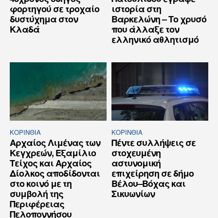
φορτηγού σε τροχαίο
ιστορία στη
δυστύχημα στον
Βαρκελώνη – Το χρυσό
Κλαδά
που άλλαξε τον
ελληνικό αθλητισμό
ΚΟΡΙΝΘΊΑ
ΚΟΡΙΝΘΊΑ
Αρχαίος Λιμένας των
Πέντε συλλήψεις σε
Κεγχρεών, Εξαμίλιο
στοχευμένη
Τείχος και Aρχαίος
αστυνομική
Δίολκος αποδίδονται
επιχείρηση σε δήμο
στο κοινό με τη
Βέλου–Βόχας και
συμβολή της
Σικυωνίων
Περιφέρειας
Πελοποννήσου