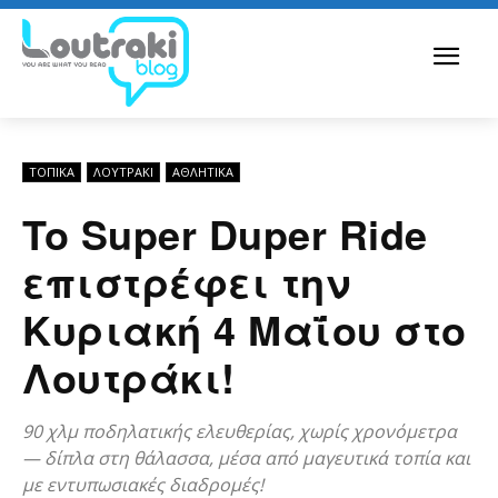
ΤΟΠΙΚΑ
ΛΟΥΤΡΆΚΙ
ΑΘΛΗΤΙΚΑ
To Super Duper Ride
επιστρέφει την
Κυριακή 4 Μαΐου στο
Λουτράκι!
90 χλμ ποδηλατικής ελευθερίας, χωρίς χρονόμετρα
— δίπλα στη θάλασσα, μέσα από μαγευτικά τοπία και
με εντυπωσιακές διαδρομές!