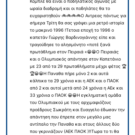
Κομπλέ θα είναι ο ποδηλατικός αγώνας με
ωραία διαδρομή και οι ποδηλάτες θα το
ευχαριστηθούν 🚲🚲🚲🚲Ο Αντρεας πάντως για
σήμερα Τρίτη θα σας γράψει μια ρετρό ιστορία
το μακρινό 1996 !Τετοια εποχή το 1996 ο
καπετάν Γιώργης Βαρδινογιάννης είπε και
τραγούδησε το αλησμόνητο «ποτέ ξανά
πρωτάθλημα στον Πειραιά «😁😁Ο Πειραιάς
και ο Ολυμπιακός απάντησε στον Καπετάνιο
με 23 από τα 29 πρωταθλήματα μέχρι φέτος 🏆
🏆😀😀Η Παναθα πήρε μόνο 2 και αυτά
κάλπικα τα 29 χρόνια και η ΑΕΚ και ο ΠΑΟΚ
από 2 και αυτοί μετά από 24 χρόνια η ΑΕκ και
33 χρόνια ο ΠΑΟΚ 😀😀Η εγκληματική ομάδα
του Ολυμπιακού με τους αρχιμαφιόζους
προέδρους Σωκράτη και Ευαγγελο έδωσαν την
απάντηση που έπρεπε στον μεγάλο μας
αντίπαλο την Παναθα και στους άλλους δύο
που γκρινιάζουν (ΑΕΚ ΠΑΟΚ )!!Τωρα το τι θα