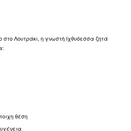
 στο Λουτράκι, η γνωστή Ιχθυόεσσα ζητά
α:
τοιχη θέση
υγένεια