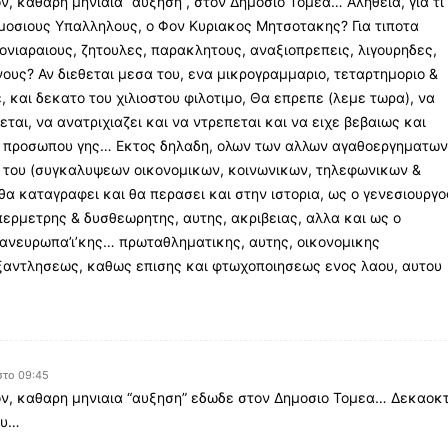
, καθαρη μηνιαια “αυξηση”, στον Δημοσιο Τομεα… Αληθεια, για τι
μοσιους Υπαλληλους, ο Φον Κυριακος Μητσοτακης? Για τιποτα
ονιαραιους, ζητουλες, παρακλητους, αναξιοπρεπεις, λιγουρηδες,
ους? Αν διεθεται μεσα του, ενα μικρογραμμαριο, τεταρτημοριο &
, και δεκατο του χιλιοστου φιλοτιμο, Θα επρεπε (λεμε τωρα), να
εται, να ανατριχιαζει και να ντρεπεται και να ειχε βεβαιως και
ο προσωπου γης… Εκτος δηλαδη, ολων των αλλων αγαθοεργηματω
 του (συγκαλυψεων οικονομικων, κοινωνικων, τηλεφωνικων &
α καταγραφει και θα περασει και στην ιστορια, ως ο γενεσιουργο
ερμετρης & δυσθεωρητης, αυτης, ακριβειας, αλλα και ως ο
ανευρωπα’ι’κης… πρωταθληματικης, αυτης, οικονομικης
αντλησεως, καθως επισης και φτωχοποιησεως ενος λαου, αυτου
στο 09:45
ν, καθαρη μηνιαια “αυξηση” εδωδε στον Δημοσιο Τομεα… Δεκαοκ
ου…