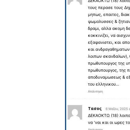
ΔΕΚΑΟΚΤΩ (18) λοιπον
τους περασε τους Δη
μηπως, επαιτες, διακ
ψωμολυσσες & ζητιαν
δραμι, αλλα ακομη δε
κοκκινιζει, να αισχυν
εξαφανιστει, και απ
και ανδραγαθηματων
λοιπων σκανδαλων), θ
πρωθυπουργος της υπ
πρωθυπουργος, της π
αποδυναμωσεως & εξ
του ελληνικου…
Απάντηση
Τασος
6 Μαΐου, 2025 
ΔΕΚΑΟΚΤΩ (18) λοιπο
να ‘ναι και οι ωρες τ
Απάντηση