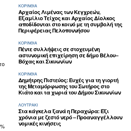
ΚΟΡΙΝΘΊΑ
Αρχαίος Λιμένας των Κεγχρεών,
Εξαμίλιο Τείχος και Aρχαίος Δίολκος
αποδίδονται στο κοινό με τη συμβολή της
Περιφέρειας Πελοποννήσου
ΚΟΡΙΝΘΊΑ
Πέντε συλλήψεις σε στοχευμένη
αστυνομική επιχείρηση σε δήμο Βέλου–
Βόχας και Σικυωνίων
το
ΚΟΡΙΝΘΊΑ
Δημήτρης Πιστεύος: Ευχές για τη γιορτή
της Μεταμόρφωσης του Σωτήρος στο
Κιάτο και τα χωριά του Δήμου Σικυωνίων
ΛΟΥΤΡΆΚΙ
Στα κάγκελα ξανά η Περαχώρα: Έξι
χρόνια με ζεστό νερό – Προαναγγέλλουν
νομικές κινήσεις
5%