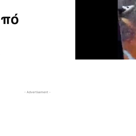
από
,
- Advertisement -