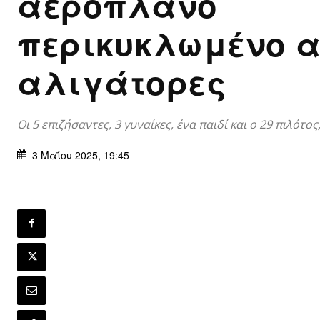
αεροπλάνο
περικυκλωμένο 
αλιγάτορες
Οι 5 επιζήσαντες, 3 γυναίκες, ένα παιδί και ο 29 πιλότος
3 Μαΐου 2025, 19:45