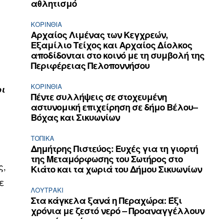
αθλητισμό
ΚΟΡΙΝΘΊΑ
Αρχαίος Λιμένας των Κεγχρεών,
Εξαμίλιο Τείχος και Aρχαίος Δίολκος
αποδίδονται στο κοινό με τη συμβολή της
Περιφέρειας Πελοποννήσου
ΚΟΡΙΝΘΊΑ
οι
Πέντε συλλήψεις σε στοχευμένη
αστυνομική επιχείρηση σε δήμο Βέλου–
Βόχας και Σικυωνίων
ΤΟΠΙΚΑ
Δημήτρης Πιστεύος: Ευχές για τη γιορτή
της Μεταμόρφωσης του Σωτήρος στο
ς,
Κιάτο και τα χωριά του Δήμου Σικυωνίων
ε
ΛΟΥΤΡΆΚΙ
Στα κάγκελα ξανά η Περαχώρα: Έξι
χρόνια με ζεστό νερό – Προαναγγέλλουν