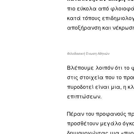
πιο εύκολα από φλοιοφά
κατά τόπους επιδημιολο
αποξήρανση και νέκρωση
Φιλοδασική Ένωση Αθηνών
Βλέπουμε λοιπόν ότι το
στις στοιχεία που το πρ
πυροδοτεί είναι μια, η 
επιπτώσεων.
Πέραν του προφανούς πρ
προσθέτουν μεγάλο όγκο
δημιουργώντας μια «πυρ