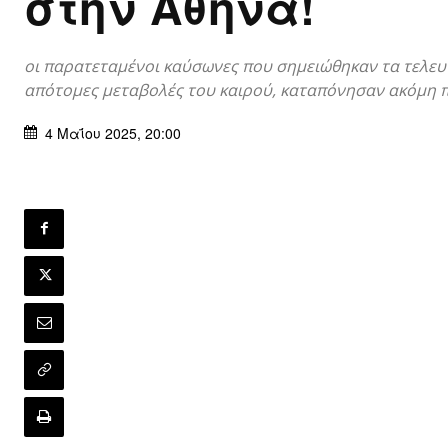
στην Αθήνα!
οι παρατεταμένοι καύσωνες που σημειώθηκαν τα τελευτ
απότομες μεταβολές του καιρού, καταπόνησαν ακόμη 
4 Μαΐου 2025, 20:00