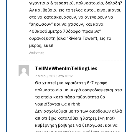
γιγαντιαία & τεραστία), πολυκατοικία, δηλαδη?
Αν και βεβαια, εις το τελος αυτοι, ειναι ικανοι,
στο να κατασκευασουν, να ανεγειρουν να
“σηκωσουν” και να χτισουν, και κανα
400κοσάμμετρο 70όροφο “πρασινο”
ουρανοξυστη (αλα “Riviera Tower”), εις το
μερος, εκει!
Απάντηση
TellMeWhenImTellingLies
7 Μαΐου, 2025 στο 10:12
Θα χτιστεί μια ωραιότατη 6-7 οροφή
πολυκατοικία με μικρά οροφοδιαμερισματα
τα οποία κατά πάσα πιθανότητα θα
νοικιάζονται ως airbnb.
Δεν ασχολούμαι με τα των οικοδομών αλλά
απ ότι έχω καταλάβει η λατρεμένη (not)
κυβέρνηση βοήθησε να ξεπαγώσει και να