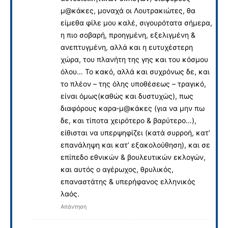
μ@κάκες, μοναχά οι Λουτρακιώτες, θα
είμεθα φίλε μου καλέ, σιγουρότατα σήμερα,
η πιο σοβαρή, προηγμένη, εξελιγμένη &
ανεπτυγμένη, αλλά και η ευτυχέστερη
χώρα, του πλανήτη της γης και του κόσμου
όλου… Το κακό, αλλά και συχρόνως δε, και
το πλέον – της όλης υποθέσεως – τραγικό,
είναι όμως(καθώς και δυστυχώς), πως
διαφόρους καρα-μ@κάκες (για να μην πω
δε, και τίποτα χειρότερο & βαρύτερο…),
είθισται να υπερψηφίζει (κατά συρροή, κατ’
επανάληψη και κατ’ εξακολούθηση), και σε
επίπεδο εθνικών & βουλευτικών εκλογών,
και αυτός ο αγέρωχος, θρυλικός,
επαναστάτης & υπερήφανος ελληνικός
λαός.
Απάντηση