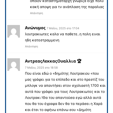
όποιον καταστηματάρχη γνώριζα ειχε πολυ
κακή αποψη για τν ανάπλαση της παραλιας
Απάντηση
Ανώνυμος
7 Μαΐου, 2025 στο 17:04
λουτρακιωτες καλα να παθετε..η πολη ειναι
ηδη κατεστραμμενη
Απάντηση
ΑντρεαςΛεκκαςΟυαλλια 🏆
7 Μαΐου, 2025 στο 18:58
Που είναι εδώ ο «δημότης Λουτρακιου «που
μας γράφει για το επίπεδο και στο πρεστίζ του
μπλογκ να απαντήσει στον σχολιαστή 1700 και
αυτά που γράφει για τους Λουτρακιωτες και το
Λουτρακι !Θα του απαντούσα εγώ αλλά αυτά
που θα του έγραφα δεν θα τα περάσει η Χαρά
και έτσι το αφήνω επάνω σου «Δημότη