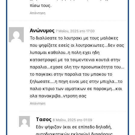
πίσω τους.
Απάντηση
Ανώνυμος
7 Μαΐου, 2025 στο 17:00
Το διαλύσατε το λουτρακι με τους μαλάκες
που ψηφίζετε εσείς οι λουτρακιωτες…δεν σας
λυπαμαι καθολου..η πολη εχει ηδη
καταστραφεί με τα τσιμεντενια κουτιά στην
παραλια…εχασε ολη την προσωπικότητα του…
το παγκακι στην παραλια του μπακου το
ξηλωσατε….η πηγη ειναι μες στην μπιχλα…το
παλιο κτιριο των ιαματικων σε παρακμη…και
ολα πανακριβα..ντροπη σας
Απάντηση
Τασος
8 Μαΐου, 2025 στο 01:09
Εάν ψήφιζαν (και σε επίπεδο δηλαδή,
αυτοδιοικητικών εκλογών) διαφόρους