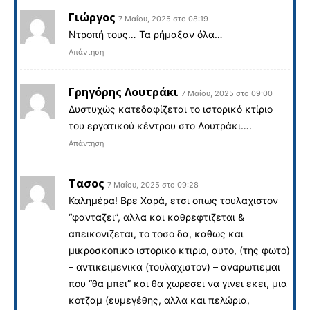
Γιώργος
7 Μαΐου, 2025 στο 08:19
Ντροπή τους… Τα ρήμαξαν όλα…
Απάντηση
Γρηγόρης Λουτράκι
7 Μαΐου, 2025 στο 09:00
Δυστυχώς κατεδαφίζεται το ιστορικό κτίριο
του εργατικού κέντρου στο Λουτράκι….
Απάντηση
Τασος
7 Μαΐου, 2025 στο 09:28
Καλημέρα! Βρε Χαρά, ετσι οπως τουλαχιστον
“φανταζει”, αλλα και καθρεφτιζεται &
απεικονιζεται, το τοσο δα, καθως και
μικροσκοπικο ιστορικο κτιριο, αυτο, (της φωτο)
– αντικειμενικα (τουλαχιστον) – αναρωτιεμαι
που “θα μπει” και θα χωρεσει να γινει εκει, μια
κοτζαμ (ευμεγέθης, αλλα και πελώρια,