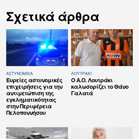
Σχετικά άρθρα
ΑΣΤΥΝΟΜΙΚΆ
ΛΟΥΤΡΆΚΙ
Ευρείες αστυνομικές
Ο Α.Ο. Λουτράκι
επιχειρήσεις για την
καλωσορίζει το Θάνο
αντιμετώπιση της
Γαλατά
εγκληματικότητας
στην Περιφέρεια
Πελοποννήσου