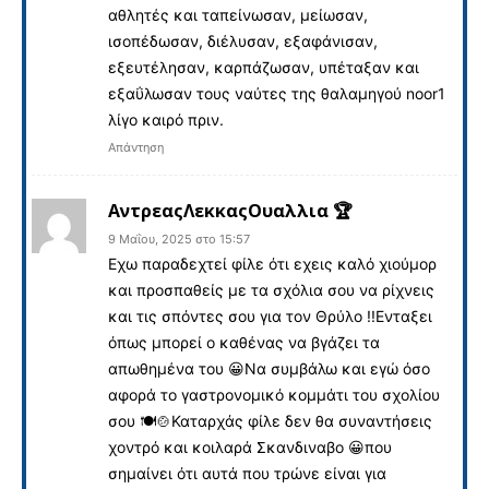
αθλητές και ταπείνωσαν, μείωσαν,
ισοπέδωσαν, διέλυσαν, εξαφάνισαν,
εξευτέλησαν, καρπάζωσαν, υπέταξαν και
εξαΰλωσαν τους ναύτες της θαλαμηγού noor1
λίγο καιρό πριν.
Απάντηση
ΑντρεαςΛεκκαςΟυαλλια 🏆
9 Μαΐου, 2025 στο 15:57
Εχω παραδεχτεί φίλε ότι εχεις καλό χιούμορ
και προσπαθείς με τα σχόλια σου να ρίχνεις
και τις σπόντες σου για τον Θρύλο !!Ενταξει
όπως μπορεί ο καθένας να βγάζει τα
απωθημένα του
😀
Να συμβάλω και εγώ όσο
αφορά το γαστρονομικό κομμάτι του σχολίου
σου
🍽️
🍲
Καταρχάς φίλε δεν θα συναντήσεις
χοντρό και κοιλαρά Σκανδιναβο
😀
που
σημαίνει ότι αυτά που τρώνε είναι για