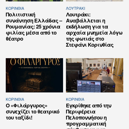
ΚΟΡΙΝΘΊΑ
ΛΟΥΤΡΆΚΙ
Πολιτιστική
Λουτράκι:
συνάντηση Ελλάδας –
Αναβάλλεται η
Ρουμανίας: 25 χρόνια
εκδήλωση για τα
φιλίας μέσα από το
αρχαία μνημεία λόγω
θέατρο
της φωτιάς στο
Στεφάνι Κορινθίας
ΚΟΡΙΝΘΊΑ
ΚΟΡΙΝΘΊΑ
Ο «Φιλάργυρος»
Εγκρίθηκε από την
συνεχίζει το θεατρικό
Περιφέρεια
του ταξίδι!
Πελοποννήσου η
προγραμματική