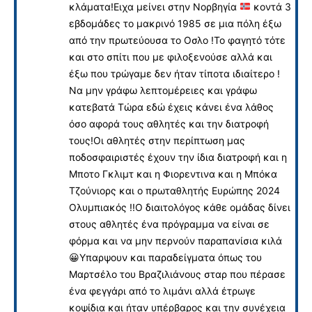
κλάματα!Ειχα μείνει στην Νορβηγία
κοντά 3
εβδομάδες το μακρινό 1985 σε μια πόλη έξω
από την πρωτεύουσα το Οσλο !Το φαγητό τότε
και στο σπίτι που με φιλοξενούσε αλλά και
έξω που τρώγαμε δεν ήταν τίποτα ιδιαίτερο !
Να μην γράφω λεπτομέρειες και γράφω
κατεβατά Τώρα εδώ έχεις κάνει ένα λάθος
όσο αφορά τους αθλητές και την διατροφή
τους!Οι αθλητές στην περίπτωση μας
ποδοσφαιριστές έχουν την ίδια διατροφή και η
Μποτο Γκλιμτ και η Φιορεντινα και η Μπόκα
Τζούνιορς και ο πρωταθλητής Ευρώπης 2024
Ολυμπιακός !!Ο διαιτολόγος κάθε ομάδας δίνει
στους αθλητές ένα πρόγραμμα να είναι σε
φόρμα και να μην περνούν παραπανίσια κιλά
😀
Υπαρψουν και παραδείγματα όπως του
Μαρτσέλο του Βραζιλιάνους σταρ που πέρασε
ένα φεγγάρι από το λιμάνι αλλά έτρωγε
κοψίδια και ήταν υπέρβαρος και την συνέχεια