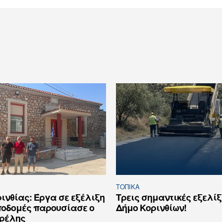
ΤΟΠΙΚΑ
ινθίας: Έργα σε εξέλιξη
Τρεις σημαντικές εξελίξ
ποδομές παρουσίασε ο
Δήμο Κορινθίων!
υρέλης