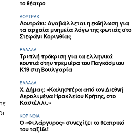
το θέατρο
ΛΟΥΤΡΆΚΙ
Λουτράκι: Αναβάλλεται η εκδήλωση για
τα αρχαία μνημεία λόγω της φωτιάς στο
Στεφάνι Κορινθίας
ΕΛΛΆΔΑ
Τριπλή πρόκριση για τα ελληνικά
κουπιά στην πρεμιέρα του Παγκόσμιου
Κ19 στη Βουλγαρία
ΕΛΛΆΔΑ
Χ. Δήμας: «Καλησπέρα από τον Διεθνή
Αερολιμένα Ηρακλείου Κρήτης, στο
Καστέλλι.»
τε
Οι
ΚΟΡΙΝΘΊΑ
Ο «Φιλάργυρος» συνεχίζει το θεατρικό
του ταξίδι!