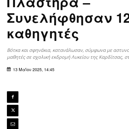
Πλαστήρα –
Συνελήφθησαν 1
καθηγητές
Βότκα και σφηνάκια, κατανάλωσαν, σύμφωνα με αστυνομ
μαθητές σε σχολική εκδρομή Λυκείου της Καρδίτσας, σ
13 Μαΐου 2025, 14:45