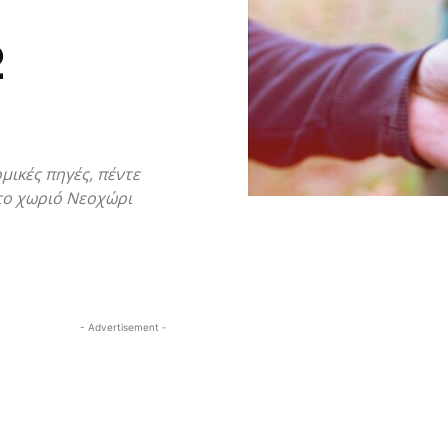
2
ικές πηγές, πέντε
το χωριό Νεοχώρι
- Advertisement -