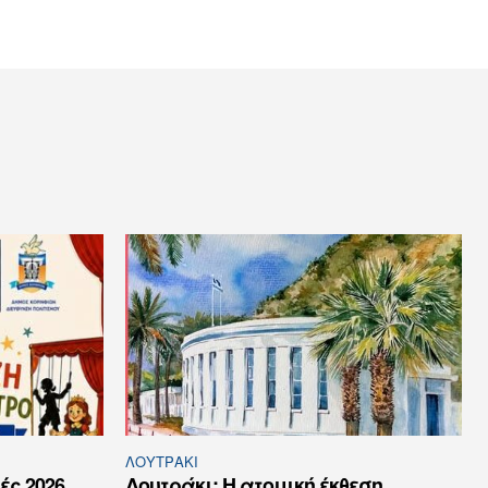
ΛΟΥΤΡΆΚΙ
ές 2026
Λουτράκι: Η ατομική έκθεση