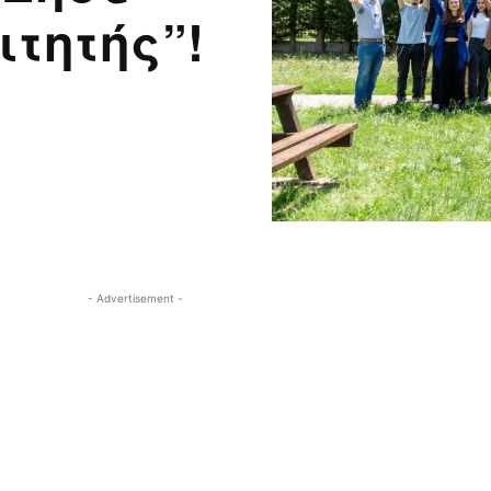
ιτητής”!
- Advertisement -