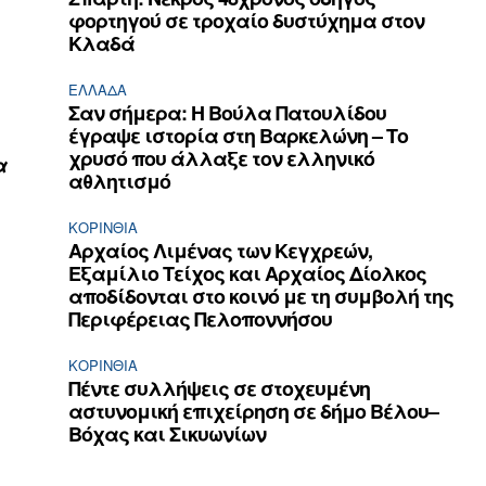
φορτηγού σε τροχαίο δυστύχημα στον
Κλαδά
ΕΛΛΆΔΑ
Σαν σήμερα: Η Βούλα Πατουλίδου
έγραψε ιστορία στη Βαρκελώνη – Το
χρυσό που άλλαξε τον ελληνικό
α
αθλητισμό
ΚΟΡΙΝΘΊΑ
Αρχαίος Λιμένας των Κεγχρεών,
Εξαμίλιο Τείχος και Aρχαίος Δίολκος
αποδίδονται στο κοινό με τη συμβολή της
ι
Περιφέρειας Πελοποννήσου
ΚΟΡΙΝΘΊΑ
ν
Πέντε συλλήψεις σε στοχευμένη
αστυνομική επιχείρηση σε δήμο Βέλου–
Βόχας και Σικυωνίων