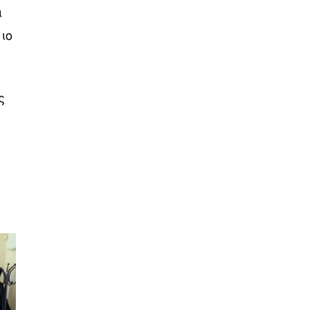
ι
ιο
ς