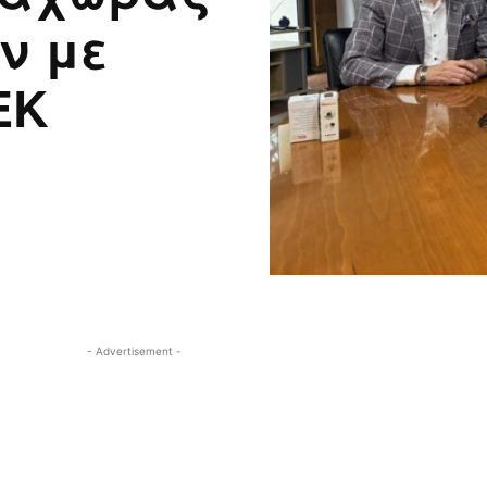
ν με
ΕΚ
- Advertisement -