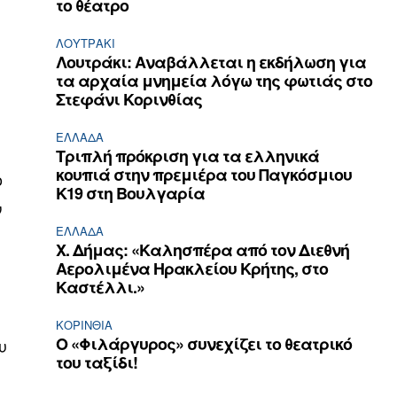
το θέατρο
ΛΟΥΤΡΆΚΙ
Λουτράκι: Αναβάλλεται η εκδήλωση για
τα αρχαία μνημεία λόγω της φωτιάς στο
Στεφάνι Κορινθίας
ΕΛΛΆΔΑ
Τριπλή πρόκριση για τα ελληνικά
κουπιά στην πρεμιέρα του Παγκόσμιου
ο
Κ19 στη Βουλγαρία
ν
ΕΛΛΆΔΑ
Χ. Δήμας: «Καλησπέρα από τον Διεθνή
Αερολιμένα Ηρακλείου Κρήτης, στο
Καστέλλι.»
ΚΟΡΙΝΘΊΑ
Ο «Φιλάργυρος» συνεχίζει το θεατρικό
υ
του ταξίδι!