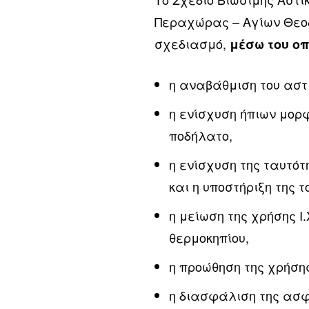
Περαχώρας – Αγίων Θεο
σχεδιασμό,
μέσω του οπ
η αναβάθμιση του αστι
η ενίσχυση ήπιων μορ
ποδήλατο,
η ενίσχυση της ταυτότ
και η υποστήριξη της τ
η μείωση της χρήσης Ι
θερμοκηπίου,
η προώθηση της χρήσ
η διασφάλιση της ασφ