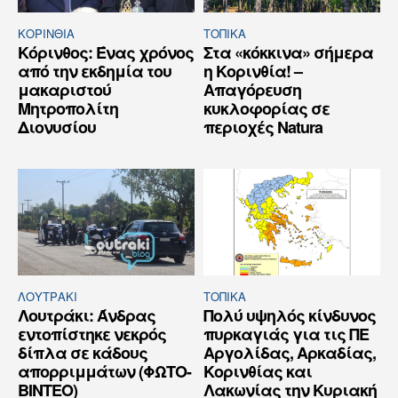
ΚΟΡΙΝΘΊΑ
ΤΟΠΙΚΑ
Κόρινθος: Ένας χρόνος
Στα «κόκκινα» σήμερα
από την εκδημία του
η Κορινθία! –
μακαριστού
Απαγόρευση
Μητροπολίτη
κυκλοφορίας σε
Διονυσίου
περιοχές Natura
ΛΟΥΤΡΆΚΙ
ΤΟΠΙΚΑ
Λουτράκι: Άνδρας
Πολύ υψηλός κίνδυνος
εντοπίστηκε νεκρός
πυρκαγιάς για τις ΠΕ
δίπλα σε κάδους
Αργολίδας, Αρκαδίας,
απορριμμάτων (ΦΩΤΟ-
Κορινθίας και
ΒΙΝΤΕΟ)
Λακωνίας την Κυριακή