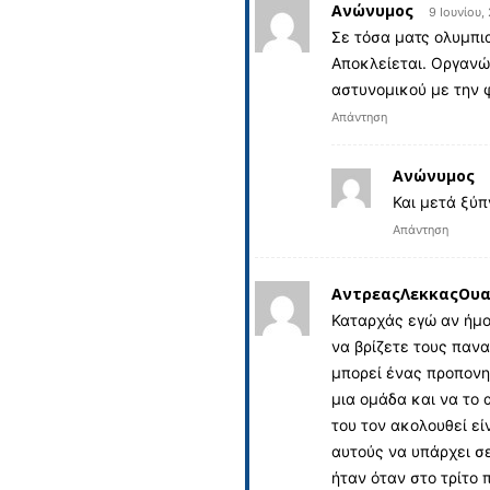
Ανώνυμος
9 Ιουνίου,
Σε τόσα ματς ολυμπι
Αποκλείεται. Οργανώ
αστυνομικού με την 
Απάντηση
Ανώνυμος
Και μετά ξύπ
Απάντηση
ΑντρεαςΛεκκαςΟυα
Καταρχάς εγώ αν ήμο
να βρίζετε τους πανα
μπορεί ένας προπονη
μια ομάδα και να το 
του τον ακολουθεί εί
αυτούς να υπάρχει σ
ήταν όταν στο τρίτο