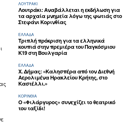
ΛΟΥΤΡΆΚΙ
Λουτράκι: Αναβάλλεται η εκδήλωση για
τα αρχαία μνημεία λόγω της φωτιάς στο
Στεφάνι Κορινθίας
ΕΛΛΆΔΑ
Τριπλή πρόκριση για τα ελληνικά
κουπιά στην πρεμιέρα του Παγκόσμιου
ι
Κ19 στη Βουλγαρία
ΕΛΛΆΔΑ
Χ. Δήμας: «Καλησπέρα από τον Διεθνή
Αερολιμένα Ηρακλείου Κρήτης, στο
μας
Καστέλλι.»
ΚΟΡΙΝΘΊΑ
Ο «Φιλάργυρος» συνεχίζει το θεατρικό
του ταξίδι!
νε