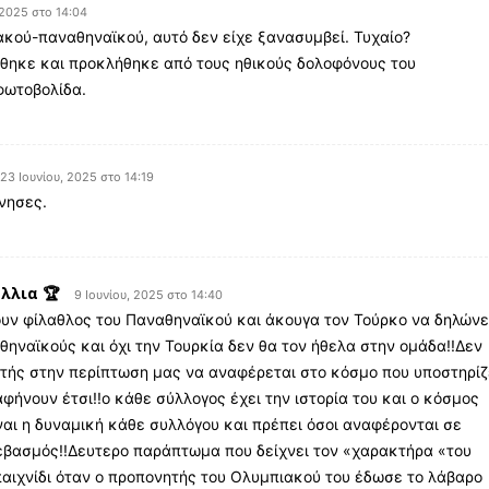
 2025 στο 14:04
ακού-παναθηναϊκού, αυτό δεν είχε ξανασυμβεί. Τυχαίο?
θηκε και προκλήθηκε από τους ηθικούς δολοφόνους του
φωτοβολίδα.
23 Ιουνίου, 2025 στο 14:19
νησες.
λλια 🏆
9 Ιουνίου, 2025 στο 14:40
υν φίλαθλος του Παναθηναϊκού και άκουγα τον Τούρκο να δηλώνε
θηναϊκούς και όχι την Τουρκία δεν θα τον ήθελα στην ομάδα!!Δεν
τής στην περίπτωση μας να αναφέρεται στο κόσμο που υποστηρίζ
αφήνουν έτσι!!ο κάθε σύλλογος έχει την ιστορία του και ο κόσμος
ναι η δυναμική κάθε συλλόγου και πρέπει όσοι αναφέρονται σε
εβασμός!!Δευτερο παράπτωμα που δείχνει τον «χαρακτήρα «του
 παιχνίδι όταν ο προπονητής του Ολυμπιακού του έδωσε το λάβαρο