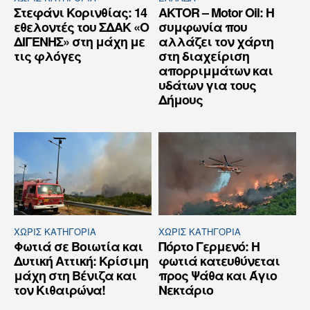
Στεφάνι Κορινθίας: 14
AKTOR – Motor Oil: Η
εθελοντές του ΣΔΑΚ «Ο
συμφωνία που
ΔΙΓΕΝΗΣ» στη μάχη με
αλλάζει τον χάρτη
τις φλόγες
στη διαχείριση
απορριμμάτων και
υδάτων για τους
Δήμους
ΧΩΡΊΣ ΚΑΤΗΓΟΡΊΑ
ΧΩΡΊΣ ΚΑΤΗΓΟΡΊΑ
Φωτιά σε Βοιωτία και
Πόρτο Γερμενό: Η
Δυτική Αττική: Κρίσιμη
φωτιά κατευθύνεται
μάχη στη Βένιζα και
προς Ψάθα και Άγιο
τον Κιθαιρώνα!
Νεκτάριο