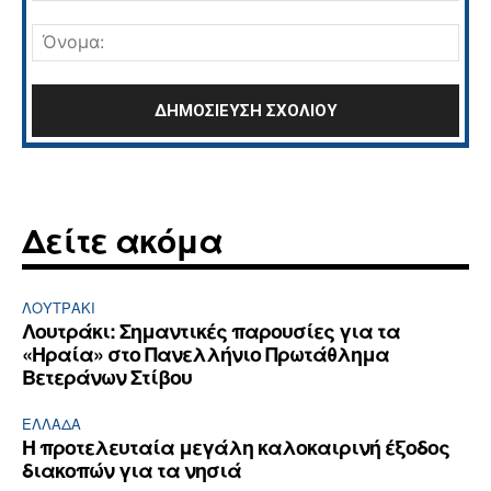
Σχόλιο:
Όνο
Δείτε ακόμα
ΛΟΥΤΡΆΚΙ
Λουτράκι: Σημαντικές παρουσίες για τα
«Ηραία» στο Πανελλήνιο Πρωτάθλημα
Βετεράνων Στίβου
ΕΛΛΆΔΑ
Η προτελευταία μεγάλη καλοκαιρινή έξοδος
διακοπών για τα νησιά